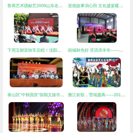
鲁商艺术团献艺2009山东名优企业商品博览会
道德故事润心田 文化盛宴暖东莞——道德模范故事汇基层巡演纪实
下周五财富快车启程！沈阳人不可错过的赚钱新机遇与文艺盛宴
宛城秋色好 笑语庆丰年——南阳宛城区丰收节文艺演出侧记
泰山区“中秋国庆”假期文旅市场热度持续上扬，文艺演出点燃假日激情
雅江欢歌，雪域盛典——2018西藏林芝雅江文化旅游节暨藏博会林芝分会隆重开幕