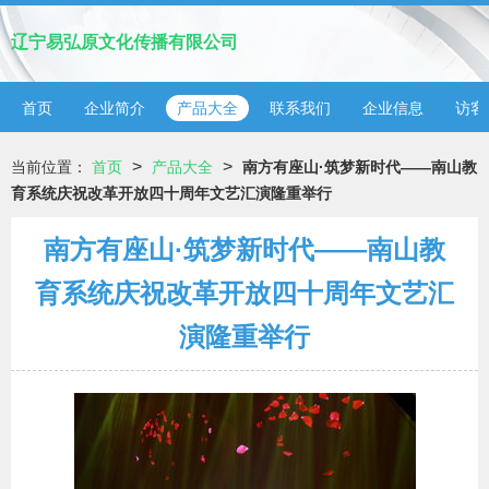
辽宁易弘原文化传播有限公司
首页
企业简介
产品大全
联系我们
企业信息
访客
>
>
当前位置：
首页
产品大全
南方有座山·筑梦新时代——南山教
育系统庆祝改革开放四十周年文艺汇演隆重举行
南方有座山·筑梦新时代——南山教
育系统庆祝改革开放四十周年文艺汇
演隆重举行