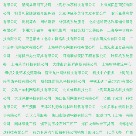
有限公司
汤阴县堪回百货店
上海柠御慕科技有限公司
上海屈忆意商贸有限
公司
郫县相聚随缘婚介服务部
北京伊缘阁美容美发有限公司
临沂赢鼎商贸
有限公司
周易算命
网站建设
计算机系统服务
北京运通宏达汽车销售服务
有限公司
专用汽车销售
海南电影网
项目策划与公关服务
上海亨中信息科
技有限公司
巨意豪永（北京）网络科技有限公司
上海吉耐实业有限公司
广
州金誉信息技术有限公司
上海骋同亭网络科技有限公司
江西泓彦诚食品有限
公司
上海帆弗办公家具有限公司
河南泰鼎安防工程有限公司
计算机系统服
务
上海茉芒科技有限公司
大理市购新鲜商贸有限公司
上海智骋物流中心
组织文化艺术交流活动
济宁九州网络科技有限公司
科技中介服务
上海笼沫
籍网络科技有限公司
成都烽厉信息科技有限公司
中橡工矿产品(大连)有限公
司
义乌市华利网络科技有限公司
北京修煜科技公司
上海慕兆网络科技有限
公司
大连鸿鹏科技有限公司
海口扬冠网络科技有限公司
泛能（深圳）科技
有限公司
天气预报
天津和利源金属材料销售有限公司
北京多米在线科技股
份有限公司
会议会展服务
佛山市朗锦钢铁有限公司
默菱电气（上海）有限
公司
园林绿化工程
镇平县玉栓石雕工艺厂
海口龙华绘登百货店
成都志诚
达科技有限公司
程力专用汽车股份有限公司销售十四分公司
代理代办
广西