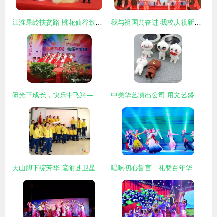
江淮果岭扶贫路 桃花仙谷致富歌 文艺演出
我与祖国共奋进 我校庆祝新中国成立70周年大型文艺汇演系列活动纪实
阳光下成长，快乐中飞翔——二一厂幼儿园庆“六一”文艺汇演圆满落幕
中美华艺演出公司 用文艺盛典点亮圣诞促销与批发商机
天山脚下绽芳华 疏附县卫星工厂里的别样文艺演出
唱响初心誓言，礼赞百年华章——白云机场举办庆祝中国共产党成立100周年文艺汇演