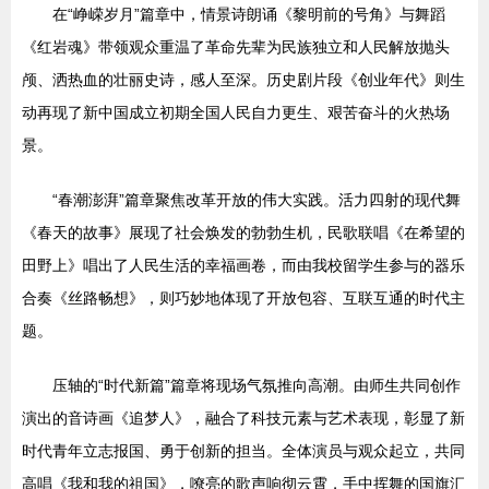
在“峥嵘岁月”篇章中，情景诗朗诵《黎明前的号角》与舞蹈
《红岩魂》带领观众重温了革命先辈为民族独立和人民解放抛头
颅、洒热血的壮丽史诗，感人至深。历史剧片段《创业年代》则生
动再现了新中国成立初期全国人民自力更生、艰苦奋斗的火热场
景。
“春潮澎湃”篇章聚焦改革开放的伟大实践。活力四射的现代舞
《春天的故事》展现了社会焕发的勃勃生机，民歌联唱《在希望的
田野上》唱出了人民生活的幸福画卷，而由我校留学生参与的器乐
合奏《丝路畅想》，则巧妙地体现了开放包容、互联互通的时代主
题。
压轴的“时代新篇”篇章将现场气氛推向高潮。由师生共同创作
演出的音诗画《追梦人》，融合了科技元素与艺术表现，彰显了新
时代青年立志报国、勇于创新的担当。全体演员与观众起立，共同
高唱《我和我的祖国》，嘹亮的歌声响彻云霄，手中挥舞的国旗汇