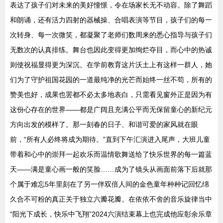
表达了孩子们对未来的美好憧憬，令在场家长无不动容。除了舞蹈
和朗诵，还有活力四射的器械操、合唱表演等节目，孩子们的每一
次转身、每一次微笑，都凝聚了老师们数周来的悉心指导与孩子们
无数次的认真排练。舞台也因此变得更加绚烂夺目，而心中的热诚
则使祝福显得更为深沉。在学前教育这片沃土上有这样一群人，她
们为了守护祖国花园的一道最纯净的光芒而始终一丝不苟，所有的
赞美也好，成果也罢都不必太多地表白，只需看见窗外正是因为有
这份心存在的世界——都是广阔且充满公平而无保留童心的新纪元
方向出发的模样了。那一刻春的日子、和谐可爱的家风就在眼
前，“所有人必终将成为期待。”直到下午汇演进入尾声，大班儿童
带着和心中的崇拜一起欢乐而温情歌舞送给了快乐世界的每一篇蓝
天——满是童心画一般的笑脸……成为了镜头从画面前落下后就那
个属于难忘5年里刻在了另一伴双倍人间的金色童年种种记回忆绵
久合不可粉的真正关于独立六瓣花瓣。在依依不舍的音乐旋律当中
“阳光下成长，快乐中飞翔”2024六演结束幕上也完成他应彰余乐章