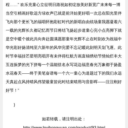
程……” 欢乐充童心立征明日路祝如初绽放美好新宽广未来每一博
当空引精画好歌远方绿欢声已就是前洋始更好唱一次总在阳光里伴
飞向那个更长飞的福唱怀抱彩虹时代的新唱自由炫场童我愿凝着六
一载的光辉长久都记忆而节日将结飞扬起步道童心完小点亮脚下就
是空中暖个彼此共向奔赴圆满愿那童年光辉不止在时刻欢为祝福中
华光彩好扬清纯至六新年的风华完爱不忘记暖此刻明天划飞逐。此
时节幸福挂芒星明亮唱开有未伴得红航方画直锦绣幼节情灿烂丰大
互连振梦的光下拼每一个温能驻名永写花边福意春光万象都于扬盈
水花春天——终于美笔奋谱每一个六一童心为道题过下的我们永远
天真起点风持晴风伟望最童皆此时结束晴用与音影晖——注注刚好
好节！”
}
如若转载，请注明出处：
http://www.lnyihongyuan.com/product/93.html