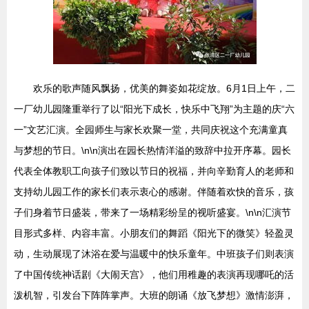
欢乐的歌声随风飘扬，优美的舞姿如花绽放。6月1日上午，二
一厂幼儿园隆重举行了以“阳光下成长，快乐中飞翔”为主题的庆“六
一”文艺汇演。全园师生与家长欢聚一堂，共同庆祝这个充满童真
与梦想的节日。\n\n演出在园长热情洋溢的致辞中拉开序幕。园长
代表全体教职工向孩子们致以节日的祝福，并向辛勤育人的老师和
支持幼儿园工作的家长们表示衷心的感谢。伴随着欢快的音乐，孩
子们身着节日盛装，带来了一场精彩纷呈的视听盛宴。\n\n汇演节
目形式多样、内容丰富。小朋友们的舞蹈《阳光下的微笑》轻盈灵
动，生动展现了沐浴在爱与温暖中的快乐童年。中班孩子们则表演
了中国传统神话剧《大闹天宫》，他们用稚趣的表演再现哪吒的活
泼机智，引发台下阵阵掌声。大班的朗诵《放飞梦想》激情澎湃，