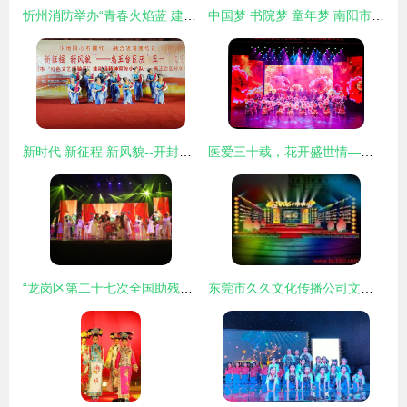
忻州消防举办“青春火焰蓝 建功新时代”文艺汇演 向党的生日献礼
中国梦 书院梦 童年梦 南阳市书院小学举行庆六一文艺汇演
新时代 新征程 新风貌--开封市禹王台区举行庆“五一”文艺汇演
医爱三十载，花开盛世情——西海岸新区中心医院三十周年庆典文艺演出精彩回放
“龙岗区第二十七次全国助残日暨第十二届全区残疾人文艺汇演胜利落幕”，
东莞市久久文化传播公司文艺演出·演艺印迹