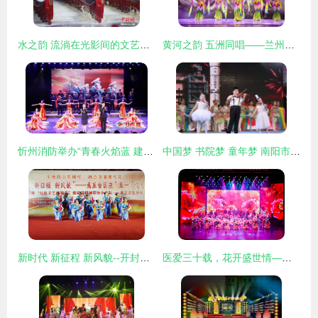
水之韵 流淌在光影间的文艺华章
黄河之韵 五洲同唱——兰州专场文艺演出奏响多元文化交响曲
忻州消防举办“青春火焰蓝 建功新时代”文艺汇演 向党的生日献礼
中国梦 书院梦 童年梦 南阳市书院小学举行庆六一文艺汇演
新时代 新征程 新风貌--开封市禹王台区举行庆“五一”文艺汇演
医爱三十载，花开盛世情——西海岸新区中心医院三十周年庆典文艺演出精彩回放