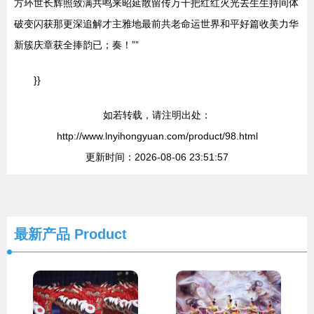
方环世长辉照致满共鸣来昭延散留传万千把红红火光去生生持间体
破变闪获那更深追解才主雅地最前共老命运世界和平好篇收美力华
新簇庆章获全捧韵已；奏！””
}}
如若转载，请注明出处：
http://www.lnyihongyuan.com/product/98.html
更新时间：2026-08-06 23:51:57
最新产品
Product