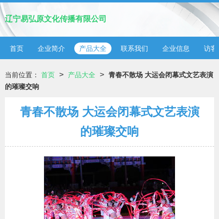
辽宁易弘原文化传播有限公司
首页
企业简介
产品大全
联系我们
企业信息
访客
>
>
当前位置：
首页
产品大全
青春不散场 大运会闭幕式文艺表演
的璀璨交响
青春不散场 大运会闭幕式文艺表演
的璀璨交响